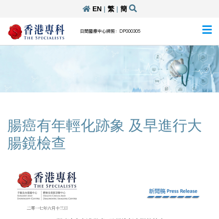
EN
|
繁
|
簡
日間醫療中心牌照：DP000305
腸癌有年輕化跡象 及早進行大
腸鏡檢查