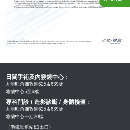
日間手術及內窺鏡中心：
九龍旺角彌敦道625＆639號
雅蘭中心5至6樓
專科門診 / 造影診斷 / 身體檢查：
九龍旺角彌敦道625＆639號
雅蘭中心一期20樓
（港鐵旺角站E1出口）