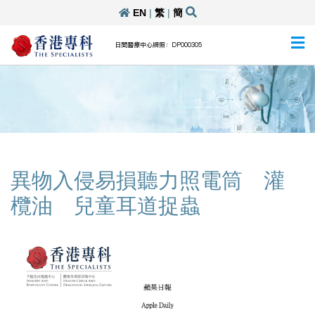
EN
|
繁
|
簡
日間醫療中心牌照：DP000305
異物入侵易損聽力照電筒 灌
欖油 兒童耳道捉蟲