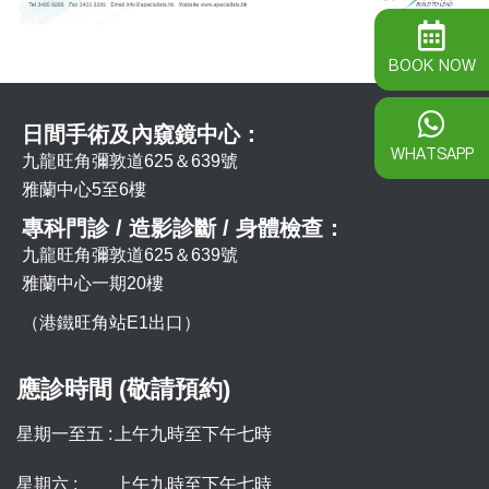
BOOK NOW
日間手術及內窺鏡中心：
WHATSAPP
九龍旺角彌敦道625＆639號
雅蘭中心5至6樓
專科門診 / 造影診斷 / 身體檢查：
九龍旺角彌敦道625＆639號
雅蘭中心一期20樓
（港鐵旺角站E1出口）
應診時間 (敬請預約)
星期一至五 :
上午九時至下午七時
星期六 :
上午九時至下午七時