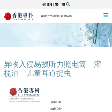
EN
|
繁
|
簡
日间医疗中心牌照：DP000305
异物入侵易损听力照电筒 灌
榄油 儿童耳道捉虫