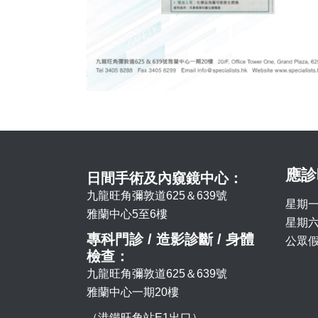
應診
日間手術及內窺鏡中心：
九龍旺角彌敦道625＆639號
星期一
雅蘭中心5至6樓
星期六 
專科門診 / 造影診斷 / 身體
公眾假
檢查：
九龍旺角彌敦道625＆639號
雅蘭中心一期20樓
（港鐵旺角站E1出口）