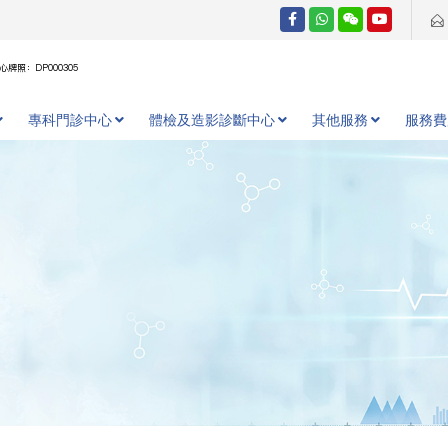
牌照：DP000305
專科門診中心
體檢及造影診斷中心
其他服務
服務費