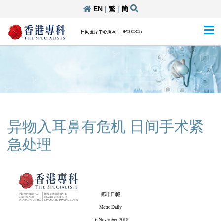
EN
|
繁
|
簡
日间医疗中心牌照：DP000305
异物入耳鼻有危机 日间手术紧
急处理