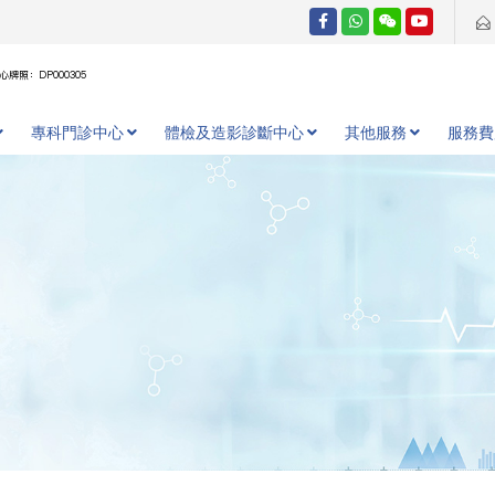
牌照：DP000305
專科門診中心
體檢及造影診斷中心
其他服務
服務費