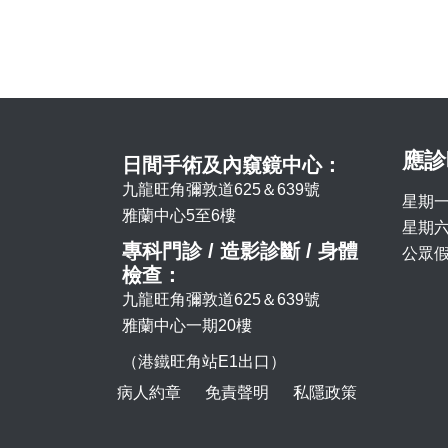
應診
日間手術及內窺鏡中心：
九龍旺角彌敦道625＆639號
星期一
雅蘭中心5至6樓
星期六 
專科門診 / 造影診斷 / 身體
公眾假
檢查：
九龍旺角彌敦道625＆639號
雅蘭中心一期20樓
（港鐵旺角站E1出口）
病人約章
免責聲明
私隱政策