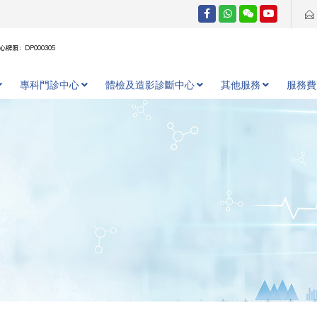
牌照：DP000305
專科門診中心
體檢及造影診斷中心
其他服務
服務費