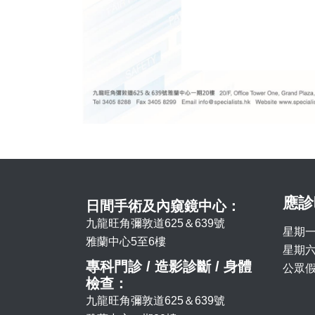
應診
日間手術及內窺鏡中心：
九龍旺角彌敦道625＆639號
星期一
雅蘭中心5至6樓
星期六 
專科門診 / 造影診斷 / 身體
公眾假
檢查：
九龍旺角彌敦道625＆639號