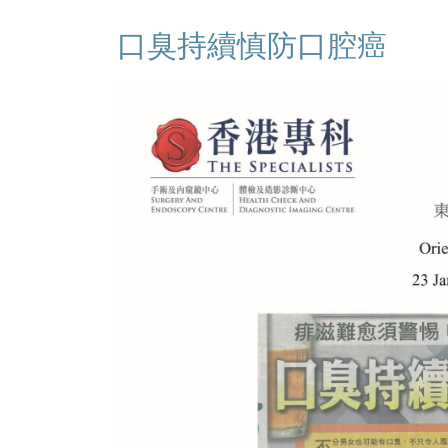
口臭持續慎防口腔癌