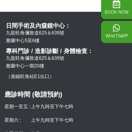
BOOK NOW
日間手術及內窺鏡中心：
九龍旺角彌敦道625＆639號
WHATSAPP
雅蘭中心5至6樓
專科門診 / 造影診斷 / 身體檢查：
九龍旺角彌敦道625＆639號
雅蘭中心一期20樓
（港鐵旺角站E1出口）
應診時間 (敬請預約)
星期一至五 :
上午九時至下午七時
星期六 :
上午九時至下午七時