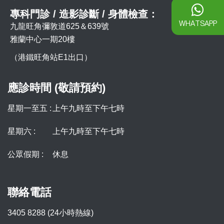
專科門診 / 造影診斷 / 身體檢查：
WHATSAPP
九龍旺角彌敦道625＆639號
雅蘭中心一期20樓
（港鐵旺角站E1出口）
應診時間 (敬請預約)
星期一至五 :
上午九時至下午七時
星期六 :
上午九時至下午七時
公眾假期 :
休息
聯絡電話
3405 8288 (24小時熱線)