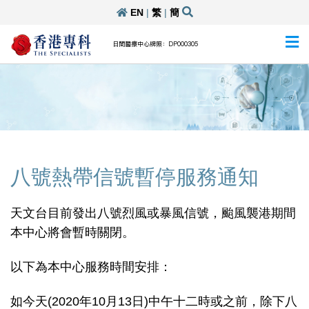
EN
|
繁
|
簡
日間醫療中心牌照：DP000305
八號熱帶信號暫停服務通知
天文台目前發出八號烈風或暴風信號，颱風襲港期間
本中心將會暫時關閉。
以下為本中心服務時間安排：
如今天(2020年10月13日)中午十二時或之前，除下八