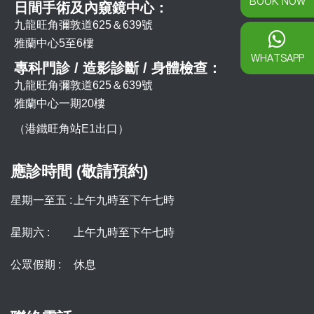
BOOK NOW
日間手術及內窺鏡中心：
九龍旺角彌敦道625＆639號
雅蘭中心5至6樓
WHATSAPP
專科門診 / 造影診斷 / 身體檢查：
九龍旺角彌敦道625＆639號
雅蘭中心一期20樓
（港鐵旺角站E1出口）
應診時間 (敬請預約)
星期一至五 :
上午九時至下午七時
星期六 :
上午九時至下午七時
公眾假期 :
休息