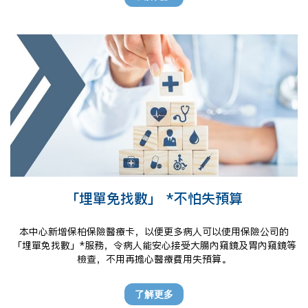
「埋單免找數」 *不怕失預算​
本中心新增保柏保險醫療卡，以便更多病人可以使用保險公司的
「埋單免找數」*服務，令病人能安心接受大腸內窺鏡及胃內窺鏡等
檢查，不用再擔心醫療費用失預算。
*「埋單免找數」為病人與保險公司之間之協議，本中心只提供醫療
服務，最終理賠結果與本中心無關。請於接受醫療服務前向你的保
了解更多
險公司查詢。