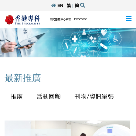
EN
|
繁
|
簡
日間醫療中心牌照：DP000305
最新推廣
推廣
活動回顧
刊物/資訊單張