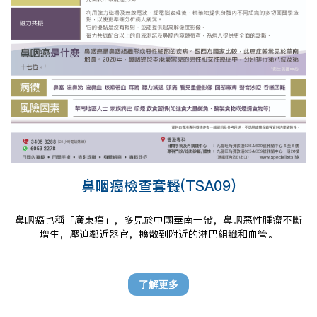
鼻咽癌檢查套餐(TSA09)
鼻咽癌也稱「廣東癌」，多見於中國華南一帶，鼻咽惡性腫瘤不斷
增生，壓迫鄰近器官，擴散到附近的淋巴組織和血管。
了解更多