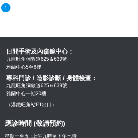
1
日間手術及內窺鏡中心：
九龍旺角彌敦道625＆639號
雅蘭中心5至6樓
專科門診 / 造影診斷 / 身體檢查：
九龍旺角彌敦道625＆639號
雅蘭中心一期20樓
（港鐵旺角站E1出口）
應診時間 (敬請預約)
星期一至五 :
上午九時至下午七時