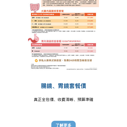
腸鏡、胃鏡套餐價
真正全包價、收費清晰、預算準確
了解更多