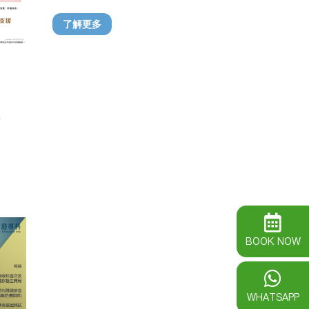
內窺鏡等檢查，不用再擔心醫療費用失預
算。
了解更多
*「埋單免找數」為病人與保險公司之間
之協議，本中心只提供醫療服務，最終理
賠結果與本中心無關。請於接受醫療服務
前向你的保險公司查詢。
如有爭議，本中心持有絕對的解釋權。
確
BOOK NOW
WHATSAPP