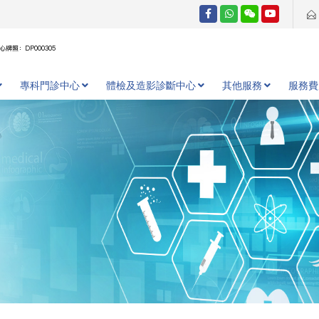
牌照：DP000305
專科門診中心
體檢及造影診斷中心
其他服務
服務費