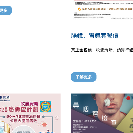
更多
腸鏡、胃鏡套餐價
真正全包價、收費清晰、預算準
了解更多