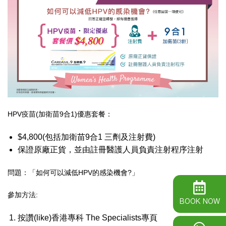
HPV疫苗(加衛苗9合1)優惠套餐：
$4,800(包括加衛苗9合1 三劑及注射費)
保證原廠正貨，並由註冊醫護人員負責注射程序注射
問題：「如何可以減低HPV的感染機會?」
參加方法:
BOOK NOW
按讚(like)香港專科 The Specialists專頁