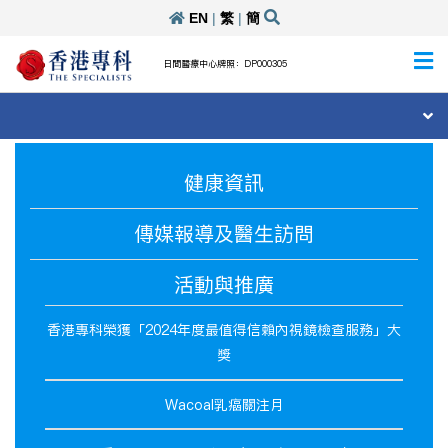
EN
|
繁
|
簡
日間醫療中心牌照：DP000305
健康資訊
傳媒報導及醫生訪問
活動與推廣
香港專科榮獲「2024年度最值得信賴內視鏡檢查服務」大
獎
Wacoal乳癌關注月