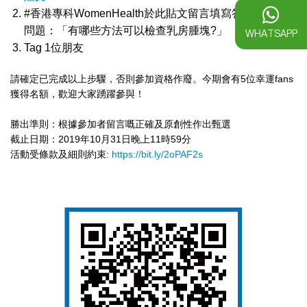
#香港專科WomenHealth
於此貼文留言填寫答案並加上
問題：「有哪些方法可以檢查乳房腫塊?」
WHATSAPP
Tag 1位朋友
請確定已完成以上步驟，否則參加資格作廢。今期會有5位
幸運fans
獲得名額，歡迎大家踴躍參與！
勝出準則：根據參加者留言嘅正確及原創性作出甄選
截止日期：2019年10月31日晚上11時59分
活動受條款及細則約束:
https://bit.ly/2oPAF2s