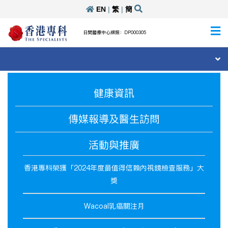
EN
|
繁
|
簡
日間醫療中心牌照：DP000305
健康資訊
傳媒報導及醫生訪問
活動與推廣
香港專科榮獲「2024年度最值得信賴內視鏡檢查服務」大
獎
Wacoal乳癌關注月