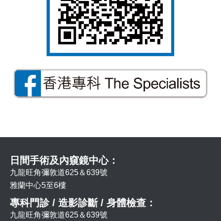
日間手術及內窺鏡中心：
九龍旺角彌敦道625＆639號
雅蘭中心5至6樓
專科門診 / 造影診斷 / 身體檢查：
九龍旺角彌敦道625＆639號