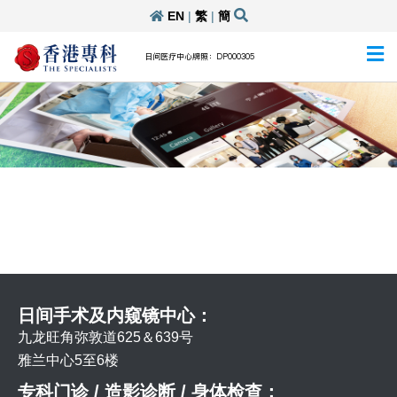
EN
|
繁
|
簡
日间医疗中心牌照：DP000305
日间手术及内窥镜中心：
九龙旺角弥敦道625＆639号
雅兰中心5至6楼
专科门诊 / 造影诊断 / 身体检查：