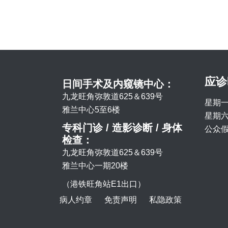
应诊
日间手术及内窥镜中心：
九龙旺角弥敦道625＆639号
星期一
雅兰中心5至6楼
星期六 
专科门诊 / 造影诊断 / 身体
公众假
检查：
九龙旺角弥敦道625＆639号
雅兰中心一期20楼
（港铁旺角站E1出口）
病人约章
免责声明
私隐政策