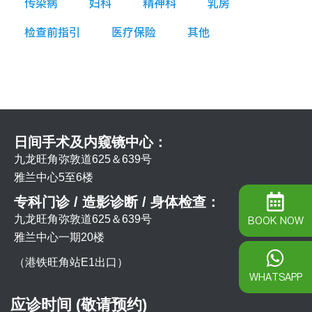
传染病
妇科
精神科
乳房
检查前指引
医疗保险
其他
日间手术及内窥镜中心：
九龙旺角弥敦道625＆639号
雅兰中心5至6楼
专科门诊 / 造影诊断 / 身体检查：
九龙旺角弥敦道625＆639号
BOOK NOW
雅兰中心一期20楼
（港铁旺角站E1出口）
WHATSAPP
应诊时间 (敬请预约)