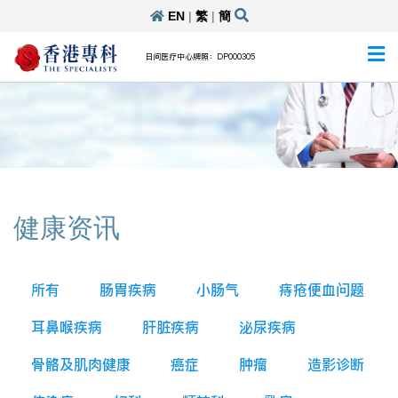
EN
|
繁
|
簡
日间医疗中心牌照：DP000305
健康资讯
所有
肠胃疾病
小肠气
痔疮便血问题
耳鼻喉疾病
肝脏疾病
泌尿疾病
骨骼及肌肉健康
癌症
肿瘤
造影诊断