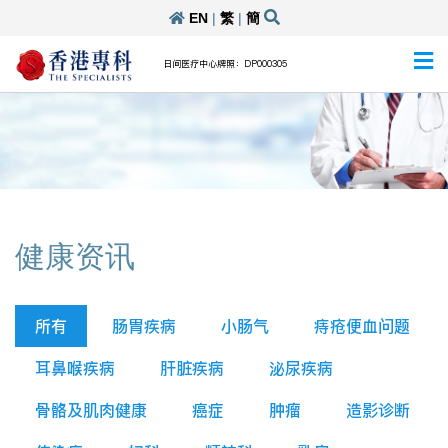
EN
|
繁
|
簡
日间医疗中心牌照：DP000305
健康资讯
所有
肠胃疾病
小肠气
痔疮便血问题
耳鼻喉疾病
肝脏疾病
泌尿疾病
骨骼及肌肉健康
癌症
肿瘤
造影诊断