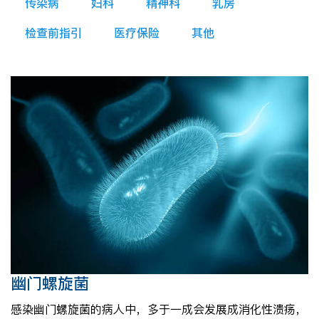
传染病
妇科
精神科
乳房
检查前指引
医疗保险
其他
幽门螺旋菌
感染幽门螺旋菌的病人中，多于一成会发展成消化性溃疡，