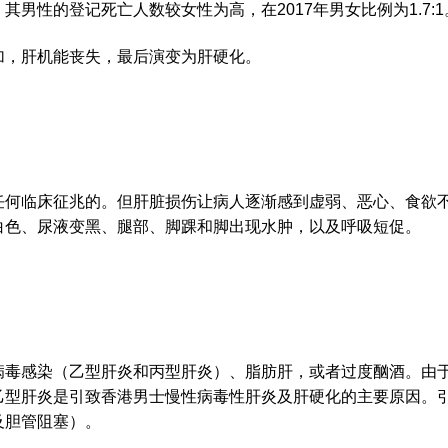
男性的登记死亡人数较女性为高，在2017年男女比例为1.7:1
加，肝机能丧失，最后演变为肝硬化。
任何临床征兆的。但肝脏损伤让病人逐渐感到虚弱、恶心、食欲
白色、尿液变黑、腿部、脚踝和脚出现水肿，以及呼吸短促。
病毒感染（乙型肝炎和丙型肝炎）、脂肪肝，或者过度酗酒。由于
乙型肝炎是引致香港男士慢性病毒性肝炎及肝硬化的主要原因。
及胆管阻塞）。