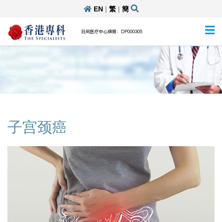
EN
|
繁
|
簡
日间医疗中心牌照：DP000305
子宫颈癌