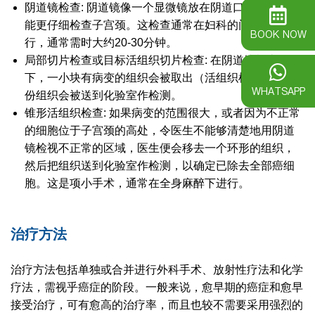
阴道镜检查: 阴道镜像一个显微镜放在阴道口附近一样，
能更仔细检查子宫颈。这检查通常在妇科的门诊诊所进
BOOK NOW
行，通常需时大约20-30分钟。
局部切片检查或目标活组织切片检查: 在阴道镜检查引导
下，一小块有病变的组织会被取出（活组织检查），那
WHATSAPP
份组织会被送到化验室作检测。
锥形活组织检查: 如果病变的范围很大，或者因为不正常
的细胞位于子宫颈的高处，令医生不能够清楚地用阴道
镜检视不正常的区域，医生便会移去一个环形的组织，
然后把组织送到化验室作检测，以确定已除去全部癌细
胞。这是项小手术，通常在全身麻醉下进行。
治疗方法
治疗方法包括单独或合并进行外科手术、放射性疗法和化学
疗法，需视乎癌症的阶段。一般来说，愈早期的癌症和愈早
接受治疗，可有愈高的治疗率，而且也较不需要采用强烈的