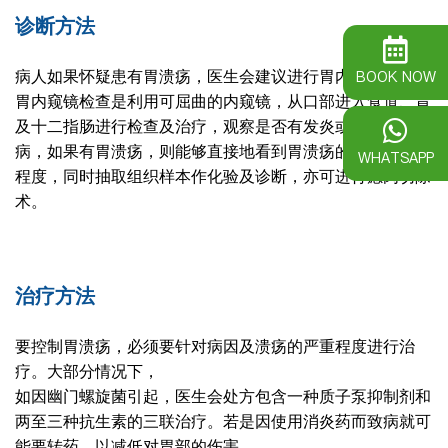
诊断方法
BOOK NOW
病人如果怀疑患有胃溃疡，医生会建议进行胃内窥镜检查。
胃内窥镜检查是利用可屈曲的内窥镜，从口部进入食道、胃
及十二指肠进行检查及治疗，观察是否有发炎或肿瘤之疾
病，如果有胃溃疡，则能够直接地看到胃溃疡的位置及严重
WHATSAPP
程度，同时抽取组织样本作化验及诊断，亦可进行瘜肉切除
术。
治疗方法
要控制胃溃疡，必须要针对病因及溃疡的严重程度进行治
疗。大部分情况下，
如因幽门螺旋菌引起，医生会处方包含一种质子泵抑制剂和
两至三种抗生素的三联治疗。若是因使用消炎药而致病就可
能要转药，以减低对胃部的伤害。