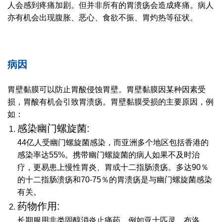
人会感到疼痛加剧。但并非所有的胃溃疡会造成疼痛。病人
亦有机会出现腹胀、恶心、食欲不振、胃灼热等征状。
病因
胃壁黏膜可以防止胃酸侵蚀胃壁。胃壁黏膜因某种因素受
损，胃酸有机会引致胃溃疡。胃壁黏膜受损的主要原因，例
如：
感染幽门螺旋菌:
44亿人受幽门螺旋菌感染，而亚洲多个地区包括香港的
感染率达55%。携带幽门螺旋菌的病人如果不及时治
疗，更易患上慢性胃炎、胃或十二指肠溃疡。多达90％
的十二指肠溃疡和70-75％的胃溃疡是与幽门螺旋菌感染
有关。
药物作用:
长期服用非类固醇消炎止痛药，例如亚士匹灵、布洛