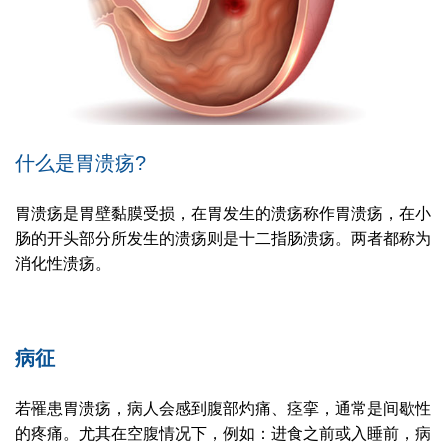
什么是胃溃疡?
胃溃疡是胃壁黏膜受损，在胃发生的溃疡称作胃溃疡，在小
肠的开头部分所发生的溃疡则是十二指肠溃疡。两者都称为
消化性溃疡。
病征
若罹患胃溃疡，病人会感到腹部灼痛、痉挛，通常是间歇性
的疼痛。尤其在空腹情况下，例如：进食之前或入睡前，病