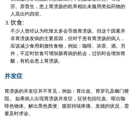
芬、萘普生，患上胃溃疡的机率相比未服用类似药物的
人高出约四倍。
饮食:
不少人曾经认为吃辣太多会导致胃溃疡。但这个因素并
非胃溃疡发病的主要原因，但对于患有胃溃疡的病人，
应该减少食用刺激性食物，例如：咖啡、浓茶、酒。另
外，不定时饮食可增加肠胃病的机会，过饥时会增加胃
酸，有机会患上胃溃疡。
并发症
胃溃疡的并发症并不常见，例如：胃出血、胃穿孔及幽门梗
阻。 如果病人出现胃溃疡并发症，征状包括吐血、呕出咖
啡色物体、解出黑色粪便、腹部持续疼痛、发烧的状况，需
要及时求诊。