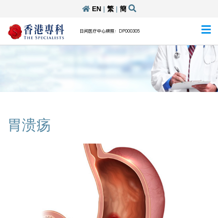
EN
|
繁
|
簡
日间医疗中心牌照：DP000305
胃溃疡