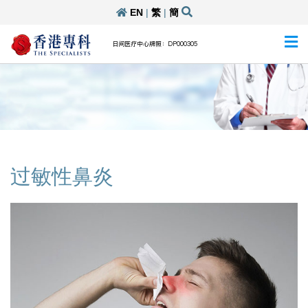
EN
|
繁
|
簡
日间医疗中心牌照：DP000305
过敏性鼻炎