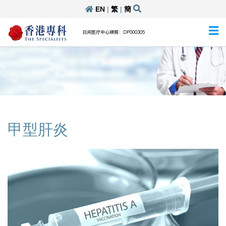
EN
|
繁
|
簡
日间医疗中心牌照：DP000305
甲型肝炎