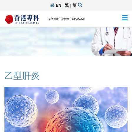
EN
|
繁
|
簡
日间医疗中心牌照：DP000305
乙型肝炎