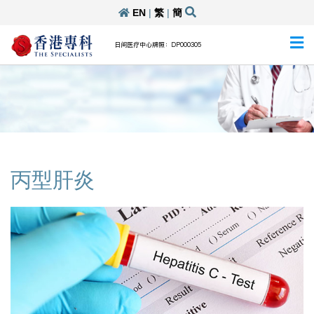
EN
|
繁
|
簡
日间医疗中心牌照：DP000305
丙型肝炎