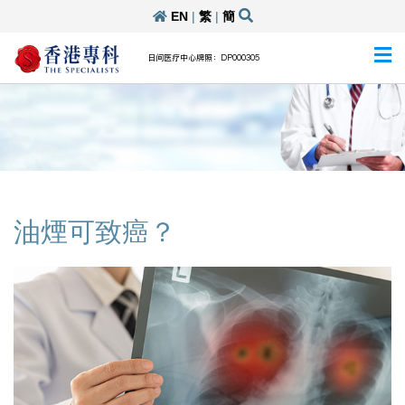
EN
|
繁
|
簡
日间医疗中心牌照：DP000305
油煙可致癌？