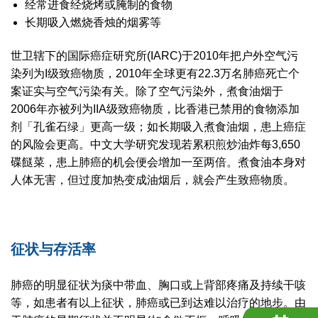
经常进食经烧烤或腌制的食物
长期吸入燃烧香烛的烟雾等
世卫辖下的国际癌症研究所(IARC)于2010年把户外空气污
染列为I级致癌物质，2010年全球更有22.3万名肺癌死亡个
案证实与空气污染有关。除了空气污染外，煮食油烟于
2006年亦被列为IIA级致癌物质，比香港已禁用的食物添加
剂「孔雀石绿」更高一级；如长期吸入煮食油烟，患上癌症
的风险会更高。中文大学研究发现若累积煎炒油炸每3,650
碟餸菜，患上肺癌的机会便会增加一至两倍。煮食油本身对
人体无害，但过度加热变成油烟后，就会产生致癌物质。
征状与存活率
肺癌的明显征状为痰中带血、胸口或上背部疼痛及持续干咳
等，如患者有以上征状，肺癌或已到达难以治疗的地步。由