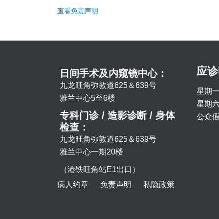
查看免责声明
应诊
日间手术及内窥镜中心：
九龙旺角弥敦道625＆639号
星期一
雅兰中心5至6楼
星期六 
专科门诊 / 造影诊断 / 身体
公众假
检查：
九龙旺角弥敦道625＆639号
雅兰中心一期20楼
（港铁旺角站E1出口）
病人约章
免责声明
私隐政策