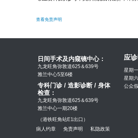
查看免责声明
应诊
日间手术及内窥镜中心：
九龙旺角弥敦道625＆639号
星期一
雅兰中心5至6楼
星期六 
专科门诊 / 造影诊断 / 身体
公众假
检查：
九龙旺角弥敦道625＆639号
雅兰中心一期20楼
（港铁旺角站E1出口）
病人约章
免责声明
私隐政策