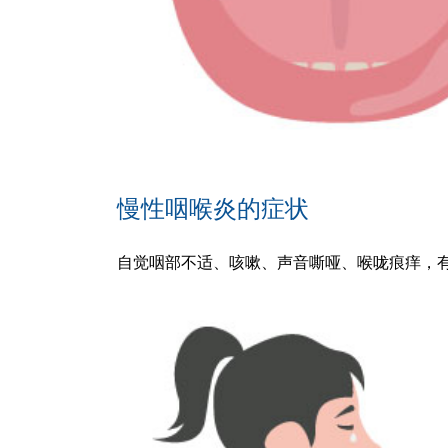
慢性咽喉炎的症状
自觉咽部不适、咳嗽、声音嘶哑、喉咙痕痒，