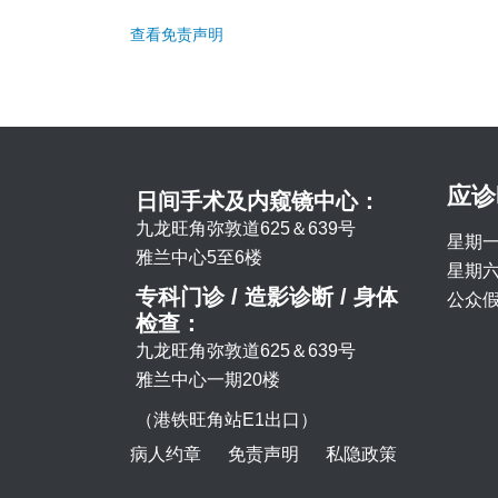
查看免责声明
应诊
日间手术及内窥镜中心：
九龙旺角弥敦道625＆639号
星期一
雅兰中心5至6楼
星期六 
专科门诊 / 造影诊断 / 身体
公众假
检查：
九龙旺角弥敦道625＆639号
雅兰中心一期20楼
（港铁旺角站E1出口）
病人约章
免责声明
私隐政策