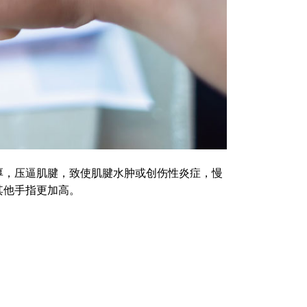
厚，压逼肌腱，致使肌腱水肿或创伤性炎症，慢
其他手指更加高。