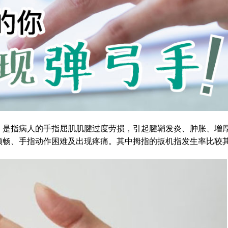
，是指病人的手指屈肌肌腱过度劳损，引起腱鞘发炎、肿胀、增
顺畅、手指动作困难及出现疼痛。其中拇指的扳机指发生率比较