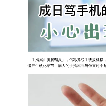
「手指屈曲腱腱鞘炎」，俗称弹弓手或扳机指
慢产生硬化结节，病人的手指屈曲与伸直时不