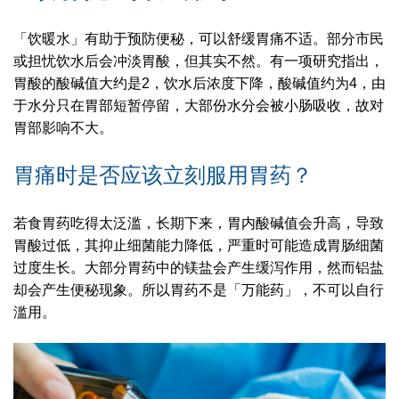
「饮暖水」有助于预防便秘，可以舒缓胃痛不适。部分市民
或担忧饮水后会冲淡胃酸，但其实不然。有一项研究指出，
胃酸的酸碱值大约是2，饮水后浓度下降，酸碱值约为4，由
于水分只在胃部短暂停留，大部份水分会被小肠吸收，故对
胃部影响不大。
胃痛时是否应该立刻服用胃药？
若食胃药吃得太泛滥，长期下来，胃内酸碱值会升高，导致
胃酸过低，其抑止细菌能力降低，严重时可能造成胃肠细菌
过度生长。大部分胃药中的镁盐会产生缓泻作用，然而铝盐
却会产生便秘现象。所以胃药不是「万能药」，不可以自行
滥用。