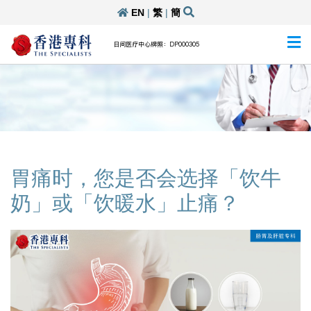
EN
|
繁
|
簡
日间医疗中心牌照：DP000305
胃痛时，您是否会选择「饮牛
奶」或「饮暖水」止痛？