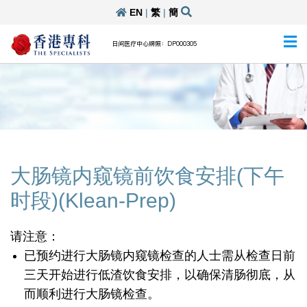
EN
|
繁
|
簡
日间医疗中心牌照：DP000305
大肠镜内窥镜前饮食安排(下午
时段)(Klean-Prep)
请注意：
已预约进行大肠镜内窥镜检查的人士需从检查日前
三天开始进行低渣饮食安排，以确保清肠彻底，从
而顺利进行大肠镜检查。