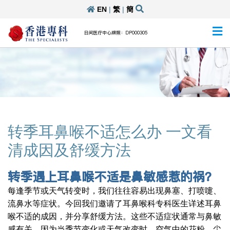
EN
|
繁
|
簡
日间医疗中心牌照：DP000305
转季耳鼻喉不适怎么办 一文看
清成因及舒缓方法
转季遇上耳鼻喉不适是鼻敏感惹的祸？
每逢季节或天气转变时，我们往往容易出现鼻塞、打喷嚏、
流鼻水等症状。今回我们邀请了耳鼻喉科专科医生详述耳鼻
喉不适的成因，并分享舒缓方法。这些不适症状通常与鼻敏
感有关，因为当季节变化或天气改变时，空气中的花粉、尘