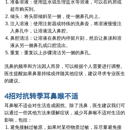
准备溶液：使用盐水或生理盐水等溶液，可以在药房或
超市购买到。
倾头：将头部倾斜至一侧，使一侧鼻孔向上。
注入溶液：使用注射器或特殊的洗鼻壶，将溶液慢慢注
入鼻孔中，让溶液流入鼻腔。
鼻腔清洁：让溶液在鼻腔内停留片刻，然后让鼻涕和溶
液从另一侧鼻孔或口腔流出。
重复：重复以上步骤清洁另一侧的鼻孔。
洗鼻的频率和方法因人而异，可以根据个人需要进行调整。
医生提醒如果鼻塞持续或伴随其他症状，建议寻求专业医生
的建议。
4
招对抗转季耳鼻喉不适
耳鼻喉不适会对生活造成困扰。除了洗鼻，医生建议我们可
以通过一些其他方法来缓解症状，减少耳鼻喉不适对生活的
影响，包括：
避免接触过敏原，如果对某些物质过敏，应尽量避免接