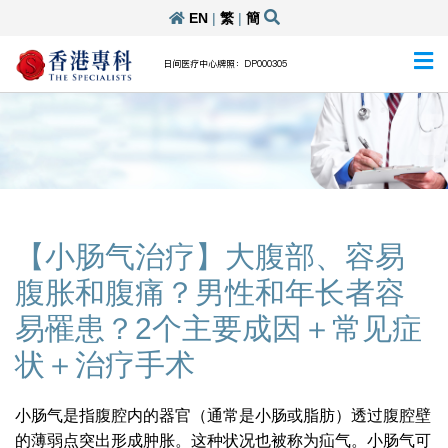
EN
|
繁
|
簡
日间医疗中心牌照：DP000305
【小肠气治疗】大腹部、容易
腹胀和腹痛？男性和年长者容
易罹患？2个主要成因＋常见症
状＋治疗手术
小肠气是指腹腔内的器官（通常是小肠或脂肪）透过腹腔壁
的薄弱点突出形成肿胀。这种状况也被称为疝气。小肠气可