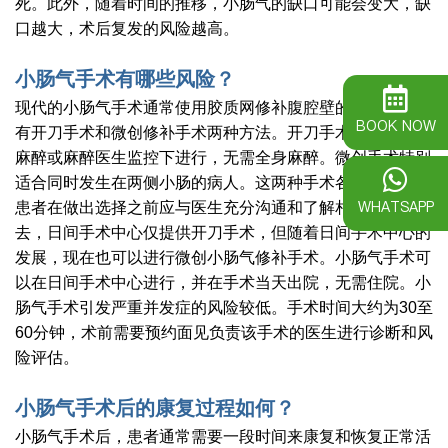
死。此外，随着时间的推移，小肠气的缺口可能会变大，缺
口越大，术后复发的风险越高。
小肠气手术有哪些风险？
现代的小肠气手术通常使用胶质网修补腹腔壁的弱点。主要
BOOK NOW
有开刀手术和微创修补手术两种方法。开刀手术可以在局部
麻醉或麻醉医生监控下进行，无需全身麻醉。微创手术特别
适合同时发生在两侧小肠的病人。这两种手术各有优缺点，
WHATSAPP
患者在做出选择之前应与医生充分沟通和了解相关风险。过
去，日间手术中心仅提供开刀手术，但随着日间手术中心的
发展，现在也可以进行微创小肠气修补手术。小肠气手术可
以在日间手术中心进行，并在手术当天出院，无需住院。小
肠气手术引发严重并发症的风险较低。手术时间大约为30至
60分钟，术前需要预约面见负责该手术的医生进行诊断和风
险评估。
小肠气手术后的康复过程如何？
小肠气手术后，患者通常需要一段时间来康复和恢复正常活