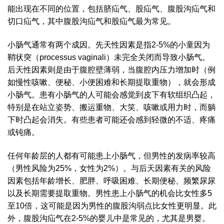
能出现在不同的位置，包括脐疝气、股疝气、腹股沟疝气和
切口疝气，其中腹股沟疝气和股疝气最为常见。
小肠气通常有两个成因。先天性因素是指2-5%的小童因为
鞘状突（processus vaginali）未完全关闭而导致小肠气。
后天性因素则是由于腹腔壁薄弱，当腹腔内压力增加时（例
如慢性咳嗽、便秘、小便困难和长期提取重物），就会形成
小肠气。患有小肠气的人可能会感觉到皮下有软组织凸起，
特别是在站立姿势、搬运重物、大笑、咳嗽或用力时，而躺
下时凸起会消失。有些患者可能还会感到轻微的不适、疼痛
或钝痛。
任何年龄层的人都有可能患上小肠气，但男性的发病率较高
（男性风险为25%，女性为2%）。与后天因素有关的风险
因素包括年龄增长、肥胖、呼吸困难、长期便秘、频繁尿尿
以及长期需要提取重物。男性患上小肠气的机会比女性多5
至10倍，这可能是因为男性的腹股沟弱点比女性更明显。此
外，腹股沟疝气在2-5%的婴儿中是常见的，尤其是男婴。