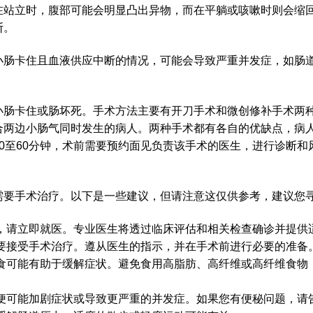
在站立时，腹部可能会明显凸出异物，而在平躺或咳嗽时则会缩
断。
小肠卡住且血液供应中断的情况，可能会导致严重并发症，如肠
小肠卡住或肠坏死。手术方法主要有开刀手术和微创修补手术两
合两边小肠气同时发生的病人。两种手术都有各自的优缺点，病
0至60分钟，术前需要预约面见负责该手术的医生，进行诊断
。
需要手术治疗。以下是一些建议，但请注意这仅供参考，建议您
，请立即就医。专业医生将透过临床评估和相关检查确诊并提供
要接受手术治疗。遵从医生的指示，并在手术前进行必要的准备
食可能有助于缓解症状。避免食用高脂肪、高纤维或高纤维食物
便可能加剧症状或导致更严重的并发症。如果您有便秘问题，请