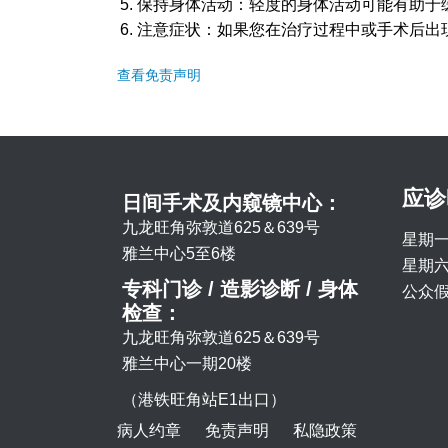
保持身体活动：轻度的身体活动可能有助于
注意症状：如果您在治疗过程中或手术后出
查看免责声明
应诊
日间手术及内窥镜中心：
九龙旺角弥敦道625＆639号
星期一
雅兰中心5至6楼
星期六 
专科门诊 / 造影诊断 / 身体
公众假
检查：
九龙旺角弥敦道625＆639号
雅兰中心一期20楼
（港铁旺角站E1出口）
病人约章
免责声明
私隐政策