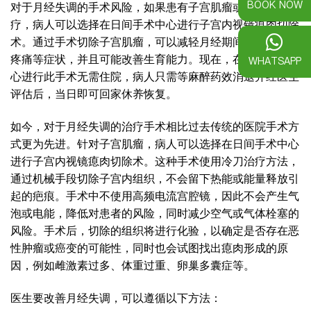
BOOK NOW
对于月经失调的手术风险，如果患有子宫肌瘤或需要手术治
疗，病人可以选择在日间手术中心进行子宫内视镜瘜肉切除
术。通过手术切除子宫肌瘤，可以减轻月经期间过多出血和
疼痛等症状，并且可能改善生育能力。现在，在日间手术中
WHATSAPP
心进行此手术无需住院，病人只需等麻醉药效消退并经医生
评估后，当日即可回家休养恢复。
如今，对于月经失调的治疗手术相比过去传统的医院手术方
式更为先进。针对子宫肌瘤，病人可以选择在日间手术中心
进行子宫内视镜瘜肉切除术。这种手术使用冷刀治疗方法，
通过机械手段切除子宫内组织，不会留下热能或能量释放引
起的疤痕。手术中不使用高频电流宫腔镜，因此不会产生气
泡或电能，降低对患者的风险，同时减少空气或气体栓塞的
风险。手术后，切除的组织将进行化验，以确定是否存在恶
性肿瘤或癌变的可能性，同时也会试图找出瘜肉形成的原
因，例如雌激素过多、体重过重、卵巢多囊症等。
医生要改善月经失调，可以遵循以下方法：