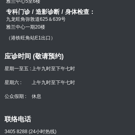
雅兰中心5至6楼
专科门诊 / 造影诊断 / 身体检查：
九龙旺角弥敦道625＆639号
雅兰中心一期20楼
（港铁旺角站E1出口）
应诊时间 (敬请预约)
星期一至五 :
上午九时至下午七时
星期六 :
上午九时至下午七时
公众假期 :
休息
联络电话
3405 8288 (24小时热线)