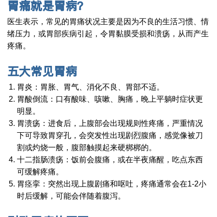
胃痛
就是胃病？
医生表示，常见的胃痛状况主要是因为不良的生活习惯、情
绪压力，或胃部疾病引起，令胃黏膜受损和溃疡，从而产生
疼痛。
五大常见胃病
胃炎：胃胀、胃气、消化不良、胃部不适。
胃酸倒流：口有酸味、咳嗽、胸痛，晚上平躺时症状更
明显。
胃溃疡：进食后，上腹部会出现规则性疼痛，严重情况
下可导致胃穿孔，会突发性出现剧烈腹痛，感觉像被刀
割或灼烧一般，腹部触摸起来硬梆梆的。
十二指肠溃疡：饭前会腹痛，或在半夜痛醒，吃点东西
可缓解疼痛。
胃痉挛：突然出现上腹剧痛和呕吐，疼痛通常会在1-2小
时后缓解，可能会伴随着腹泻。