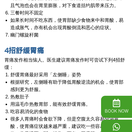
且气泡也会在胃里膨胀，对下食道括约肌带来压力。
三餐时间不固定
如果长时间不吃东西，使胃部缺少食物来中和胃酸，易
造成胀气，亦有机会出现胃酸倒流和恶心的症状。
幽门螺旋杆菌
4
招舒缓胃痛
胃痛发作相当恼人。医生建议胃痛发作时可尝试下列4招舒
缓：
舒缓胃痛最好采用「左侧睡」姿势
根据研究，左侧睡有助于降低胃酸逆流的机会，使胃部
感到更为舒服。
热敷肚子
用温毛巾热敷胃部，能有效舒缓胃痛。
BOOK NOW
吃容易消化的食物
很多人胃痛时会食欲下降，但是空腹太久容易分泌胃
酸，使胃痛症状越来越严重，建议吃一些容易消化的食