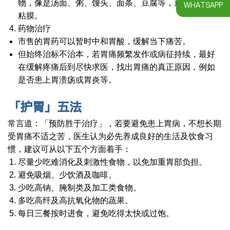
物，像是汤面、粥、馒头、面条、豆腐等，避免刺激胃
WHATSAPP
粘膜。
药物治疗
市售的胃药可以暂时中和胃酸，缓解当下痛苦。
但始终治标不治本，若胃痛频繁发作或病征持续，最好
在缓解疼痛后到尽快求医，找出胃痛的真正原因，例如
是否患上胃溃疡或胃炎等。
「护胃」五法
常言道：「预防胜于治疗」，若要避免患上胃病，不想长期
受胃痛不适之苦，医生认为必先养成良好的生活及饮食习
惯，建议可从以下五个方面着手：
尽量少吃难消化及刺激性食物，以免加重胃部负担。
避免吸烟、少饮酒及咖啡。
少吃高钠、腌制类及加工类食物。
多吃高纤及高抗氧化物的蔬果。
每日三餐按时进食，避免吃得太快或过饱。