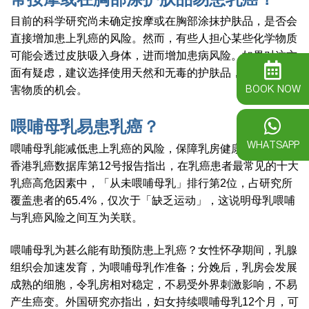
目前的科学研究尚未确定按摩或在胸部涂抹护肤品，是否会
直接增加患上乳癌的风险。然而，有些人担心某些化学物质
可能会透过皮肤吸入身体，进而增加患病风险。如果对这方
面有疑虑，建议选择使用天然和无毒的护肤品，减少接触有
BOOK NOW
害物质的机会。
喂哺母乳易患乳癌？
WHATSAPP
喂哺母乳能减低患上乳癌的风险，保障乳房健康。2020年
香港乳癌数据库第12号报告指出，在乳癌患者最常见的十大
乳癌高危因素中，「从未喂哺母乳」排行第2位，占研究所
覆盖患者的65.4%，仅次于「缺乏运动」，这说明母乳喂哺
与乳癌风险之间互为关联。
喂哺母乳为甚么能有助预防患上乳癌？女性怀孕期间，乳腺
组织会加速发育，为喂哺母乳作准备；分娩后，乳房会发展
成熟的细胞，令乳房相对稳定，不易受外界刺激影响，不易
产生癌变。外国研究亦指出，妇女持续喂哺母乳12个月，可