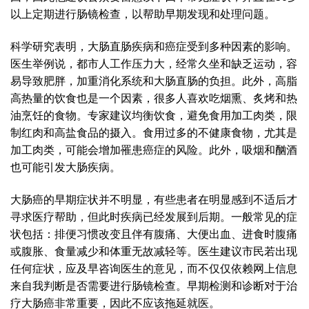
以上定期进行肠镜检查，以帮助早期发现和处理问题。
科学研究表明，大肠直肠疾病和癌症受到多种因素的影响。
医生举例说，都市人工作压力大，经常久坐和缺乏运动，容
易导致肥胖，加重消化系统和大肠直肠的负担。此外，高脂
高热量的饮食也是一个因素，很多人喜欢吃烟熏、炙烤和热
油烹饪的食物。专家建议均衡饮食，避免食用加工肉类，限
制红肉和高盐食品的摄入。食用过多的不健康食物，尤其是
加工肉类，可能会增加罹患癌症的风险。此外，吸烟和酗酒
也可能引发大肠疾病。
大肠癌的早期症状并不明显，有些患者在明显感到不适后才
寻求医疗帮助，但此时疾病已经发展到后期。一般常见的症
状包括：排便习惯改变且伴有腹痛、大便出血、进食时腹痛
或腹胀、食量减少和体重无故减轻等。医生建议市民若出现
任何症状，应及早咨询医生的意见，而不仅仅依赖网上信息
来自我判断是否需要进行肠镜检查。早期检测和诊断对于治
疗大肠癌非常重要，因此不应该拖延就医。