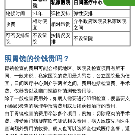
私家医院
日间医疗中心
院
轮候时间
>1年
弹性安排
弹性安排
相对便
介乎政府医院及私家医院
收费
相对昂贵
宜
之间
可否安排留
不设留
按情况安
不设留院
院
院
排
照胃镜的价钱贵吗？
胃镜检查的费用可能会根据地区、医院及检查项目有所不
同。一般来说，私家医院的费用最为昂贵，公立医院最为便
宜，日间医疗中心则介乎两者之间。费用包括检查费、手术
费、仪器费以及幽门螺旋杆菌测验费用等。
除了一般检查费用外，如病人需要进行组织检查，便需要支
付组织检查的病理学报告费用或后续药物治疗的费用。
由于胃镜检查的费用牵涉多个项目，例如：切除瘜肉的手术
费、接受幽门螺旋菌吹气测试相关费用，病人应该先向医生
查询额外费用的收费。病人也可以选择全包式医疗套餐，避