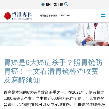
EN
|
繁
|
簡
日间医疗中心牌照：DP000305
胃癌是6大癌症杀手？照胃镜防
胃癌！一文看清胃镜检查收费
及麻醉须知
胃癌是本港的6大头号致命杀手之一。在2021年，便有超过
1300宗确诊个案，当中接近600宗为死亡个案，可见胃癌的
普遍性，定期照胃镜可以及早发现胃癌。照胃镜的步骤是怎