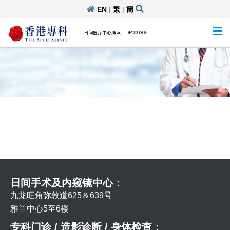
EN
|
繁
|
簡
日间医疗中心牌照：DP000305
日间手术及内窥镜中心：
九龙旺角弥敦道625＆639号
雅兰中心5至6楼
专科门诊 / 造影诊断 / 身体检查：