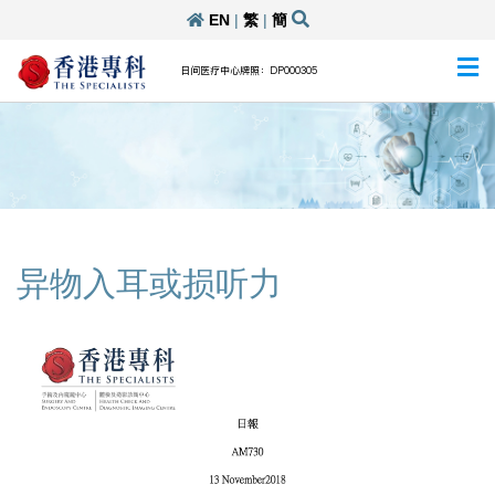
EN
|
繁
|
簡
日间医疗中心牌照：DP000305
异物入耳或损听力