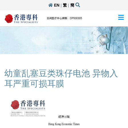
EN
|
繁
|
簡
日间医疗中心牌照：DP000305
幼童乱塞豆类珠仔电池 异物入
耳严重可损耳膜