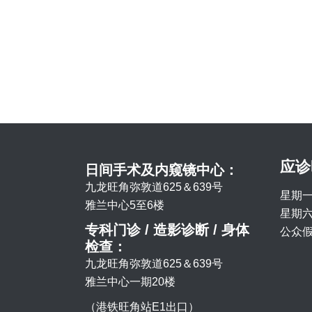
应诊
日间手术及内窥镜中心：
九龙旺角弥敦道625＆639号
星期一
雅兰中心5至6楼
星期六 
专科门诊 / 造影诊断 / 身体
公众假
检查：
九龙旺角弥敦道625＆639号
雅兰中心一期20楼
（港铁旺角站E1出口）