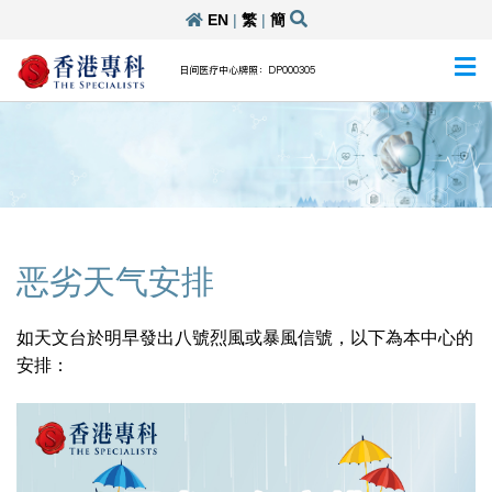
EN
|
繁
|
簡
日间医疗中心牌照：DP000305
恶劣天气安排
如天文台於明早發出八號烈風或暴風信號，以下為本中心的
安排：