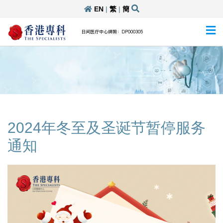
EN
|
繁
|
簡
日间医疗中心牌照：DP000305
2024年冬至及圣诞节暂停服务
通知