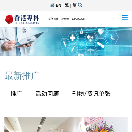
EN
|
繁
|
簡
日间医疗中心牌照：DP000305
最新推广
推广
活动回顾
刊物/资讯单张