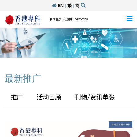
EN
|
繁
|
簡
日间医疗中心牌照：DP000305
最新推广
推广
活动回顾
刊物/资讯单张