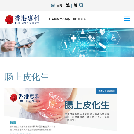
EN
|
繁
|
簡
日间医疗中心牌照：DP000305
肠上皮化生