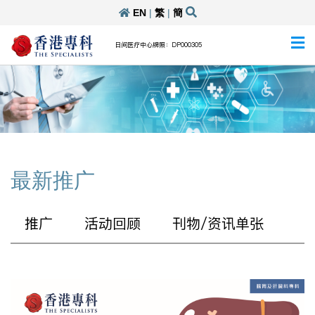
EN
|
繁
|
簡
日间医疗中心牌照：DP000305
最新推广
推广
活动回顾
刊物/资讯单张