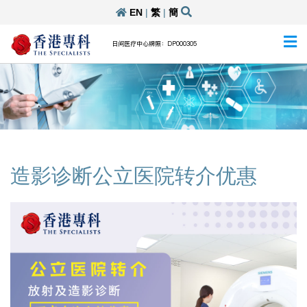
EN
|
繁
|
簡
日间医疗中心牌照：DP000305
造影诊断公立医院转介优惠